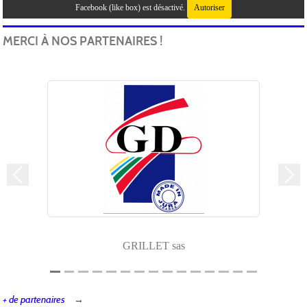
Facebook (like box) est désactivé.
Autoriser
MERCI À NOS PARTENAIRES !
Précedent
Suiv
GRILLET sas
+ de partenaires